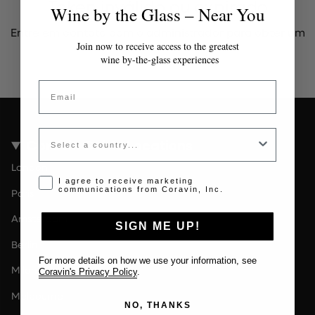
Token inválido ou expirado
Wine by the Glass – Near You
Entre em contato com o administrador para obter um
token válido.
Join now to receive access to the greatest
wine by-the-glass experiences
Email
Country
Coravin Guide Locations
London
Opt-in disclaimer
I agree to receive marketing
communications from Coravin, Inc.
Paris
Amsterdam
SIGN ME UP!
Berlin
For more details on how we use your information, see
Milan
Coravin's Privacy Policy
.
Melbourne
NO, THANKS