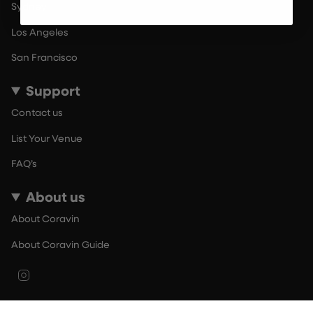
Sydney
Los Angeles
San Francisco
Support
Contact us
List Your Venue
FAQ’s
About us
About Coravin
About Coravin Guide
Instagram