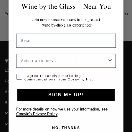
Token inválido ou expirado
Wine by the Glass – Near You
Entre em contato com o administrador para obter um
token válido.
Join now to receive access to the greatest
wine by-the-glass experiences
Email
Country
Coravin Guide Locations
London
Opt-in disclaimer
I agree to receive marketing
communications from Coravin, Inc.
Paris
Amsterdam
SIGN ME UP!
Berlin
For more details on how we use your information, see
Milan
Coravin's Privacy Policy
.
Melbourne
NO, THANKS