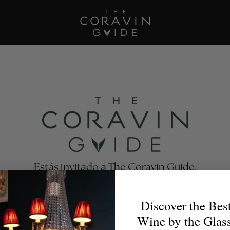
Estás invitado a The Coravin Guide.
e Coravin Guide destaca los programas de vinos por copa
antes, bares, hoteles y clubes privados que celebran la di
Discover the Bes
escubrimiento del vino, para que los amantes del vino enc
Wine by the Glas
la copa perfecta para cualquier ocasión.