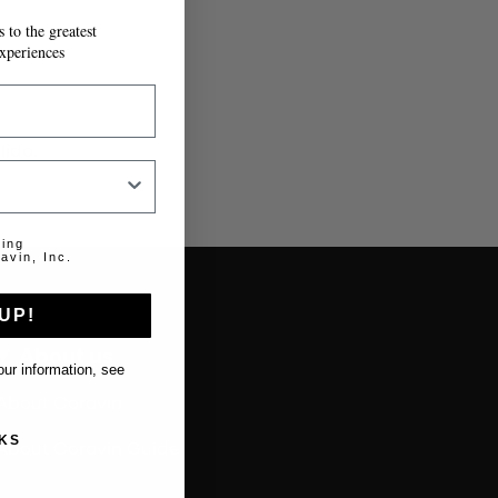
 to the greatest
xperiences
lido.
ting
avin, Inc.
UP!
About us
ur information, see
About Coravin
KS
About Coravin Guide