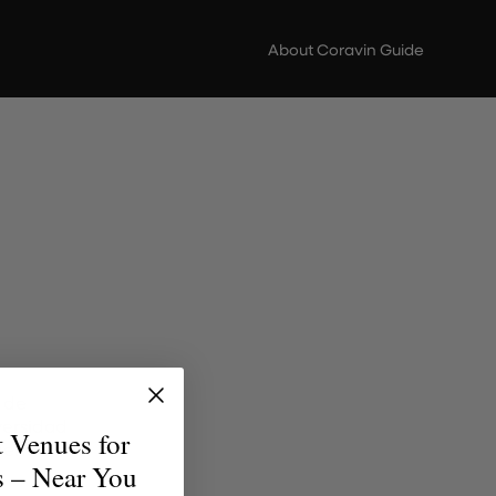
About Coravin Guide
 de
versidad
t Venues for
uentren
s – Near You