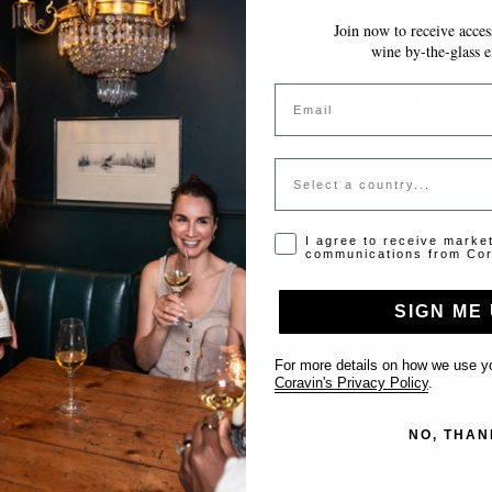
Join now to receive access
~10 MINUTOS
GUARDA AUTOMÁTICAMENTE MIENTRAS AVANZAS
wine by-the-glass e
Token inválido o expirado
Email
favor contacta al administrador para obtener un token vá
Country
Opt-in disclaimer
I agree to receive marke
communications from Cor
SIGN ME 
Support
For more details on how we use yo
Coravin's Privacy Policy
.
Contact us
NO, THAN
List Your Venue
FAQ’s