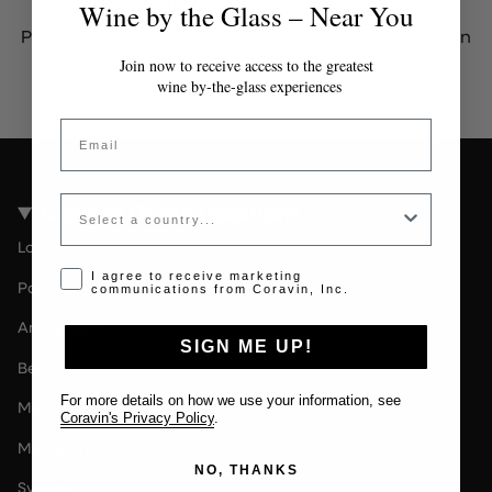
Wine by the Glass – Near You
Por favor contacta al administrador para obtener un
token válido.
Join now to receive access to the greatest
wine by-the-glass experiences
Email
Country
Coravin Guide Locations
London
Opt-in disclaimer
I agree to receive marketing
Paris
communications from Coravin, Inc.
Amsterdam
SIGN ME UP!
Berlin
For more details on how we use your information, see
Milan
Coravin's Privacy Policy
.
Melbourne
NO, THANKS
Sydney