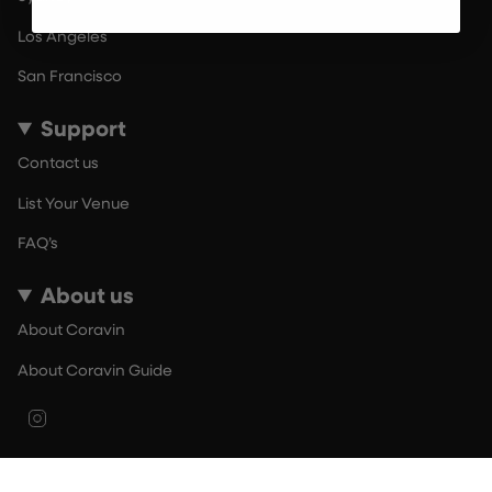
Los Angeles
San Francisco
Support
Contact us
List Your Venue
FAQ’s
About us
About Coravin
About Coravin Guide
Instagram
© By The Glass 2026
Terms of Use
Privacy Policy