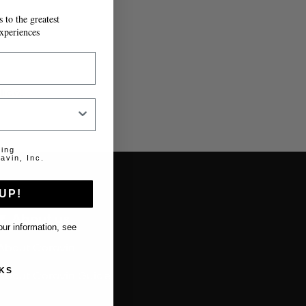
 to the greatest
xperiences
lido.
ting
avin, Inc.
UP!
About us
ur information, see
About Coravin
KS
About Coravin Guide