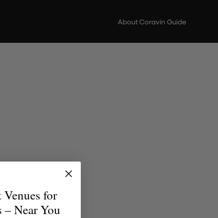
About Coravin Guide
 de
versidad
t Venues for
uentren
s – Near You