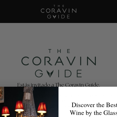
Estás invitado a The Coravin Guide.
e Coravin Guide destaca los programas de vinos por copa
antes, bares, hoteles y clubes privados que celebran la di
Discover the Bes
escubrimiento del vino, para que los amantes del vino enc
Wine by the Glas
la copa perfecta para cualquier ocasión.