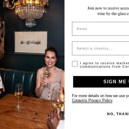
Join now to receive access
~10 MINUTOS
GUARDA AUTOMÁTICAMENTE MIENTRAS AVANZAS
wine by-the-glass e
Token inválido o expirado
Email
favor contacta al administrador para obtener un token vá
Country
Opt-in disclaimer
I agree to receive marke
communications from Cor
SIGN ME 
Support
For more details on how we use yo
Coravin's Privacy Policy
.
Contact us
NO, THAN
List Your Venue
FAQ’s