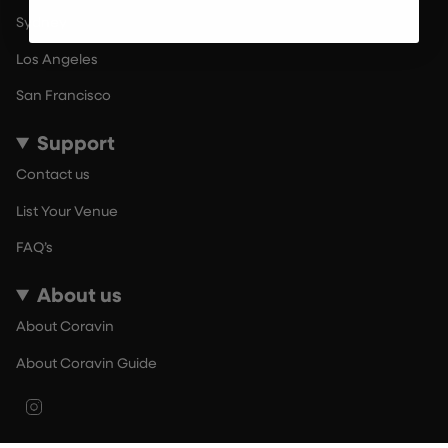
Sydney
Los Angeles
San Francisco
Support
Contact us
List Your Venue
FAQ’s
About us
About Coravin
About Coravin Guide
Instagram