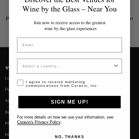
Token inválido o expirado
Wine by the Glass – Near You
Por favor contacta al administrador para obtener un
Join now to receive access to the greatest
token válido.
wine by-the-glass experiences
Email
Country
Coravin Guide Locations
London
Opt-in disclaimer
I agree to receive marketing
communications from Coravin, Inc.
Paris
Amsterdam
SIGN ME UP!
Berlin
For more details on how we use your information, see
Coravin's Privacy Policy
.
Milan
Melbourne
NO, THANKS