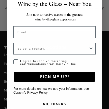
Wine by the Glass – Near You
Por favor contacta al administrador para obtener un
token válido.
Join now to receive access to the greatest
wine by-the-glass experiences
Email
Country
Coravin Guide Locations
London
Opt-in disclaimer
I agree to receive marketing
Paris
communications from Coravin, Inc.
Amsterdam
SIGN ME UP!
Berlin
For more details on how we use your information, see
Milan
Coravin's Privacy Policy
.
Melbourne
NO, THANKS
Sydney