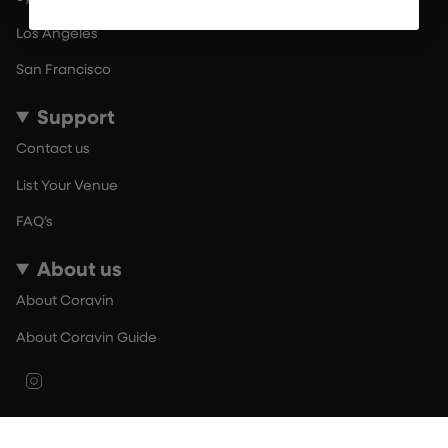
Los Angeles
San Francisco
Support
Contact us
List Your Venue
FAQ’s
About us
About Coravin
About Coravin Guide
Instagram
© By The Glass 2026
Terms of Use
Privacy Policy