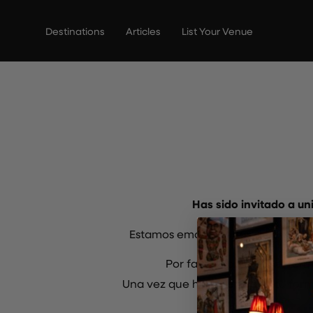
Ir
al
Destinations
Articles
List Your Venue
contenido
Has sido invitado a un
Estamos emocionados de destacar
Por favor, completa el form
Una vez que hayas enviado tu formu