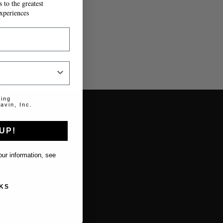
 to the greatest
xperiences
lido.
ting
avin, Inc.
UP!
About us
ur information, see
About Coravin
About Coravin Guide
KS