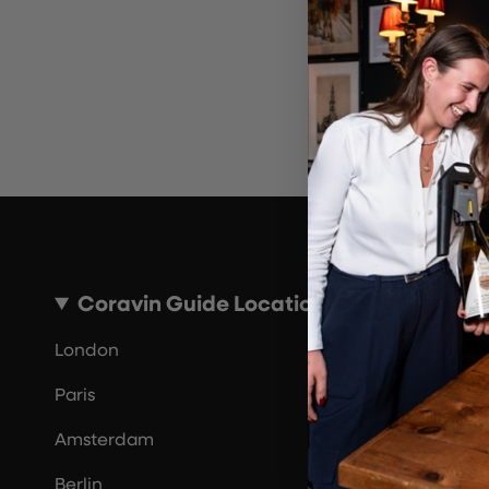
Por 
Coravin Guide Locations
London
Paris
Amsterdam
Berlin