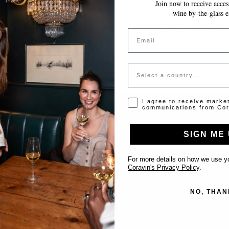
Join now to receive access
wine by-the-glass e
Token inválido o expirado
Email
favor contacta al administrador para obtener un token vá
Country
Opt-in disclaimer
I agree to receive marke
communications from Cor
SIGN ME 
Support
For more details on how we use yo
Contact us
Coravin's Privacy Policy
.
List Your Venue
NO, THAN
FAQ’s