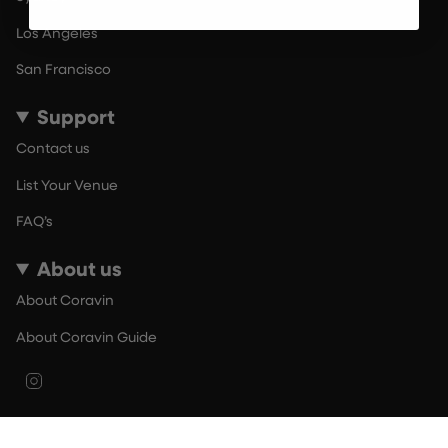
Los Angeles
San Francisco
Support
Contact us
List Your Venue
FAQ’s
About us
About Coravin
About Coravin Guide
Instagram
© By The Glass 2026
Terms of Use
Privacy Policy