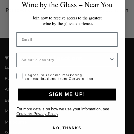
Wine by the Glass – Near You
Por favor contacta al administrador para obtener un
token válido.
Join now to receive access to the greatest
wine by-the-glass experiences
Email
Country
Coravin Guide Locations
London
Opt-in disclaimer
I agree to receive marketing
Paris
communications from Coravin, Inc.
Amsterdam
SIGN ME UP!
Berlin
For more details on how we use your information, see
Milan
Coravin's Privacy Policy
.
Melbourne
NO, THANKS
Sydney