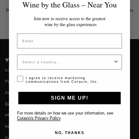
Wine by the Glass – Near You
Por favor contacta al administrador para obtener un
token válido.
Join now to receive access to the greatest
wine by-the-glass experiences
Email
Country
Coravin Guide Locations
London
Opt-in disclaimer
I agree to receive marketing
Paris
communications from Coravin, Inc.
Amsterdam
SIGN ME UP!
Berlin
For more details on how we use your information, see
Milan
Coravin's Privacy Policy
.
Melbourne
NO, THANKS
Sydney