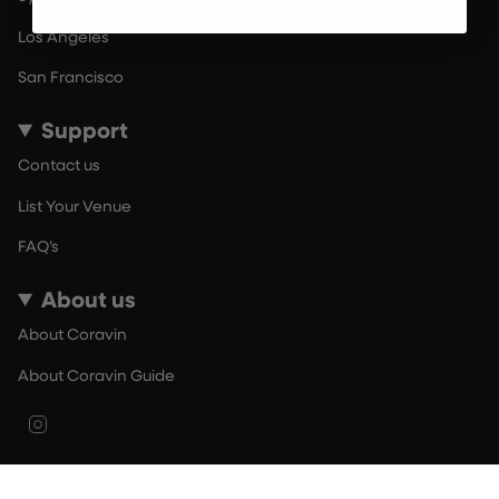
Los Angeles
San Francisco
Support
Contact us
List Your Venue
FAQ’s
About us
About Coravin
About Coravin Guide
Instagram
© By The Glass 2026
Terms of Use
Privacy Policy