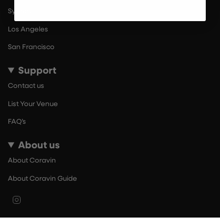
Sydney
Los Angeles
San Francisco
Support
Contact us
List Your Venue
FAQ’s
About us
About Coravin
About Coravin Guide
Instagram