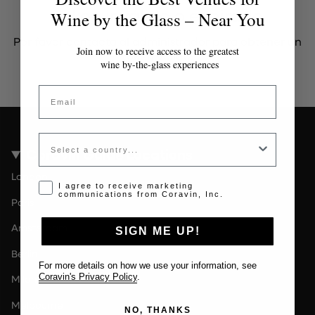
Token inválido o expirado
Wine by the Glass – Near You
Por favor contacta al administrador para obtener un
Join now to receive access to the greatest
token válido.
wine by-the-glass experiences
Email
Country
Coravin Guide Locations
London
Opt-in disclaimer
I agree to receive marketing
communications from Coravin, Inc.
Paris
Amsterdam
SIGN ME UP!
Berlin
For more details on how we use your information, see
Coravin's Privacy Policy
.
Milan
Melbourne
NO, THANKS