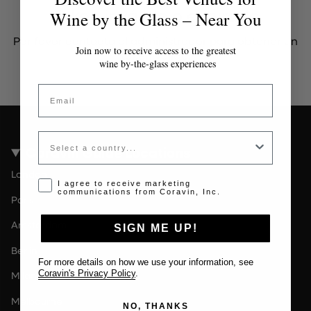
Token inválido o expirado
Wine by the Glass – Near You
Por favor contacta al administrador para obtener un
Join now to receive access to the greatest
token válido.
wine by-the-glass experiences
Email
Country
Coravin Guide Locations
London
Opt-in disclaimer
I agree to receive marketing
communications from Coravin, Inc.
Paris
Amsterdam
SIGN ME UP!
Berlin
For more details on how we use your information, see
Coravin's Privacy Policy
.
Milan
Melbourne
NO, THANKS