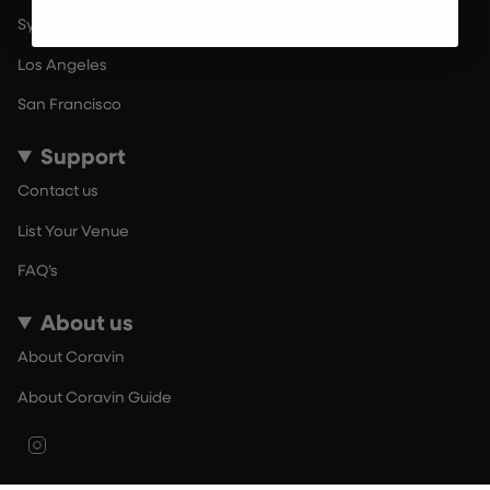
Sydney
Los Angeles
San Francisco
Support
Contact us
List Your Venue
FAQ’s
About us
About Coravin
About Coravin Guide
Instagram