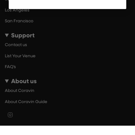
Los Angeles
San Francisco
Support
Contact us
List Your Venue
FAQ’s
About us
About Coravin
About Coravin Guide
Instagram
© By The Glass 2026
Terms of Use
Privacy Policy