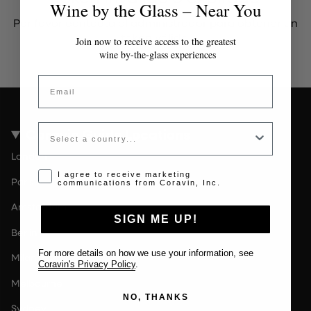
Wine by the Glass – Near You
Por favor contacta al administrador para obtener un
token válido.
Join now to receive access to the greatest
wine by-the-glass experiences
Email
Country
Coravin Guide Locations
London
Opt-in disclaimer
I agree to receive marketing
Paris
communications from Coravin, Inc.
Amsterdam
SIGN ME UP!
Berlin
For more details on how we use your information, see
Milan
Coravin's Privacy Policy
.
Melbourne
NO, THANKS
Sydney