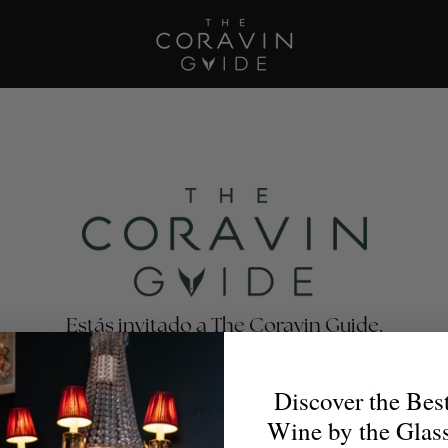
Estás invitado a The Coravin Guide.
e Coravin Guide destaca los programas de vinos por copa
antes, bares, hoteles y clubes privados que celebran la di
Discover the Bes
escubrimiento del vino, para que los amantes del vino enc
Wine by the Glas
la copa perfecta para cualquier ocasión.