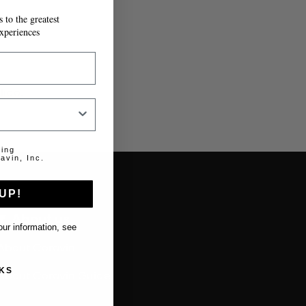
 to the greatest
xperiences
lido.
ting
avin, Inc.
UP!
About us
ur information, see
About Coravin
KS
About Coravin Guide