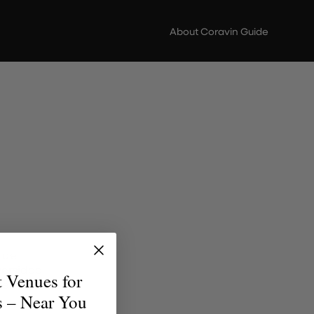
About Coravin Guide
 de
versidad
t Venues for
uentren
s – Near You