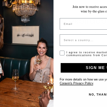
Join now to receive access
~10 MINUTOS
GUARDA AUTOMÁTICAMENTE MIENTRAS AVANZAS
wine by-the-glass e
Token inválido o expirado
Email
favor contacta al administrador para obtener un token vá
Country
Opt-in disclaimer
I agree to receive marke
communications from Cor
SIGN ME 
Support
For more details on how we use yo
Coravin's Privacy Policy
.
Contact us
NO, THAN
List Your Venue
FAQ’s