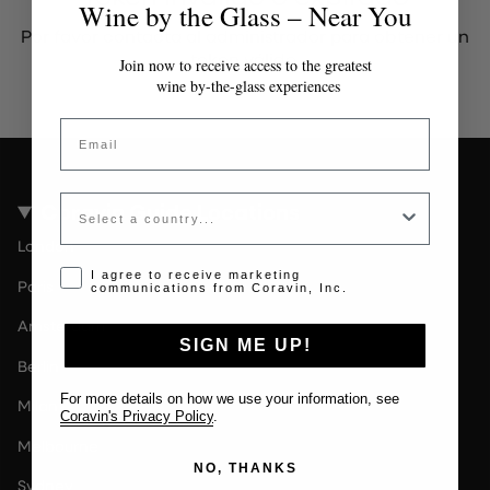
Wine by the Glass – Near You
Por favor contacta al administrador para obtener un
token válido.
Join now to receive access to the greatest
wine by-the-glass experiences
Email
Country
Coravin Guide Locations
London
Opt-in disclaimer
I agree to receive marketing
Paris
communications from Coravin, Inc.
Amsterdam
SIGN ME UP!
Berlin
For more details on how we use your information, see
Milan
Coravin's Privacy Policy
.
Melbourne
NO, THANKS
Sydney