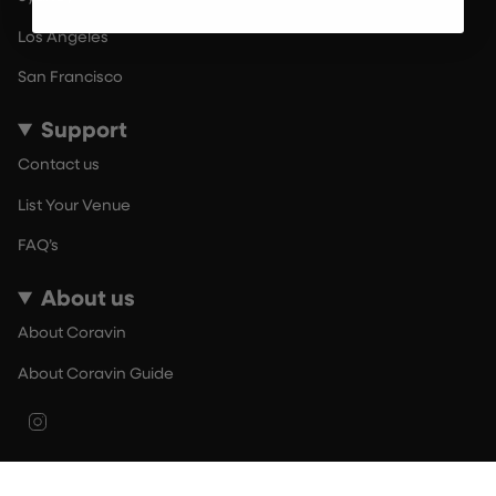
Los Angeles
San Francisco
Support
Contact us
List Your Venue
FAQ’s
About us
About Coravin
About Coravin Guide
Instagram
© By The Glass 2026
Terms of Use
Privacy Policy