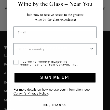
Wine by the Glass – Near You
Por favor contacta al administrador para obtener un
token válido.
Join now to receive access to the greatest
wine by-the-glass experiences
Email
Country
Coravin Guide Locations
London
Opt-in disclaimer
I agree to receive marketing
Paris
communications from Coravin, Inc.
Amsterdam
SIGN ME UP!
Berlin
For more details on how we use your information, see
Milan
Coravin's Privacy Policy
.
Melbourne
NO, THANKS
Sydney