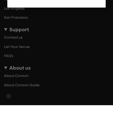
Los Angeles
San Francisco
Support
Contact us
List Your Venue
FAQ’s
About us
About Coravin
About Coravin Guide
Instagram
© By The Glass 2026
Terms of Use
Privacy Policy