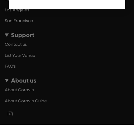
Los Angeles
San Francisco
Support
Contact us
List Your Venue
FAQ’s
About us
About Coravin
About Coravin Guide
Instagram
© By The Glass 2026
Terms of Use
Privacy Policy