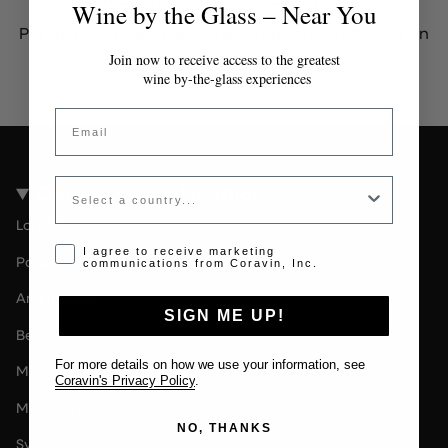
Wine by the Glass – Near You
Por favor contacta al administrador para obtener un
token válido.
Join now to receive access to the greatest
wine by-the-glass experiences
Email
Country
Coravin Guide Locations
London
Opt-in disclaimer
I agree to receive marketing
Paris
communications from Coravin, Inc.
Amsterdam
SIGN ME UP!
Berlin
For more details on how we use your information, see
Milan
Coravin's Privacy Policy
.
Melbourne
NO, THANKS
Sydney